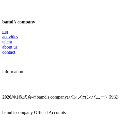
bamd’s company
top
activities
talent
about us
contact
information
2020/4/1
株式会社bamd's company(バンズカンパニー）設立
bamd’s company Official Accounts